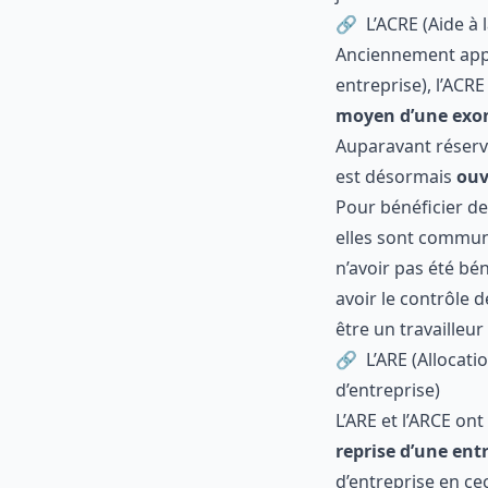
ne pas être en 
être salarié ou 
judiciaire ou s
L’ACRE (Aide
Anciennement a
entreprise), l’
A
reprise au moy
entre 12 et 24 
d’aide à la rep
Pour bénéficier
d’entre elles s
l’ACRE :
n’avoir pas été
avoir le contrôl
être un travail
L’ARE (Alloc