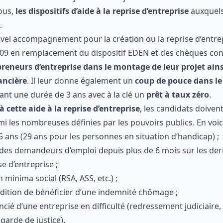
rte de se mettre constamment à jour à leur sujet.
r vous,
les dispositifs d’aide à la reprise d’entreprise
auxqu
re en 2022.
ouvel accompagnement pour la création ou la reprise d’ent
 2009 en remplacement du dispositif EDEN et des chèques c
der les repreneurs d’entreprise dans le montage de leur p
ructuration financière
. Il leur donne également un
coup d
e leur activité
pendant une durée de 3 ans avec à la clé u
ble à cette aide à la reprise d’entreprise
, les candidats doi
ition parmi les nombreuses définies par les pouvoirs public
et 25 ans (29 ans pour les personnes en situation d’handicap
liste des demandeurs d’emploi depuis plus de 6 mois sur les 
la reprise d’entreprise ;
cun minima social (RSA, ASS, etc.) ;