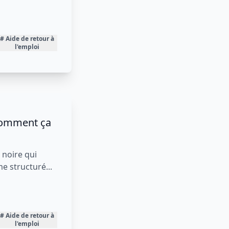
elles
ne aide
ça se
er...
ide de retour à
l'emploi
te noire