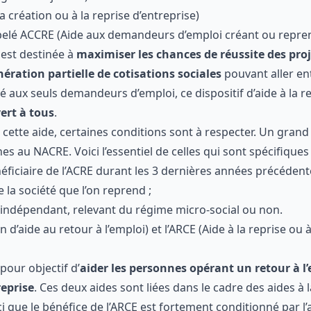
condition de bénéficier d’une indemnité chômage ;
licencié d’une
entreprise en difficulté
(redressement judiciair
auvegarde de justice).
 à la création ou à la reprise d’entreprise)
ppelé ACCRE (Aide aux demandeurs d’emploi créant ou re
CRE
est destinée à
maximiser les chances de réussite des p
en d’une exonération partielle de cotisations sociales
po
mois. Auparavant réservé aux seuls demandeurs d’emploi, ce
rise d’entreprise est désormais
ouvert à tous
.
 de cette aide, certaines conditions sont à respecter. Un 
ont communes au NACRE. Voici l’essentiel de celles qui sont 
 bénéficiaire de l’ACRE durant les 3 dernières années précéd
e de la société que l’on reprend ;
leur indépendant, relevant du régime micro-social ou non.
ation d’aide au retour à l’emploi) et l’ARCE (Aide à la reprise 