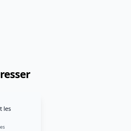
?
?
, adaptation produit
éresser