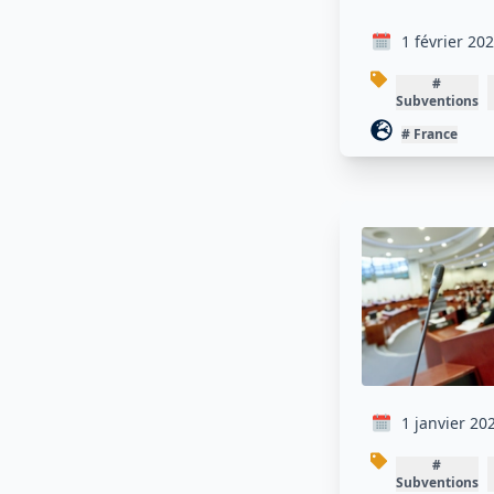
1 février
#
Subventio
#
France