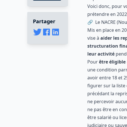
public
, il impo
Voici donc, pou
Partager
pouvez prétend
Le NACRE (N
Mis en place en
NACRE
vise à
ai
que dans sa st
le démarrage d
zéro
.
Pour
être éligi
moins
une cond
l’essentiel :
avoir entre 18 
figurer sur la 
mois précédant 
ne percevoir au