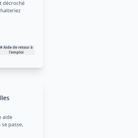
nt les
 les
ont
ue vous
ide de retour à
l'emploi