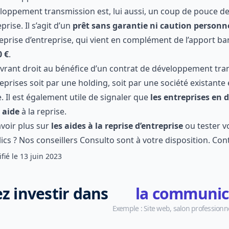
top 5 des régions les mieux loties en matière de financeme
pour ce fonds de Bpifrance tous les repreneurs de PME, qu’il
iques ou personnes morales.
 de développement transmission
développement transmission
est, lui aussi, un coup de pouce
epreneurs d’entreprise. Il s’agit d’un
prêt sans garantie ni
e montant de cette aide à la reprise d’entreprise, qui vient
caire, varie
entre 40 000 € et 650 000 €
.
s ouvrant droit au bénéfice d’un contrat de développement 
ont été reprises soit par une holding, soit par une société e
ance externe. Il est également utile de signaler que
les ent
 inéligibles à cette aide
à la reprise.
 savoir plus sur
les aides à la reprise d’entreprise
ou teste
 financements publics ? Nos conseillers Consulto sont à votre
s
.
modifié le
13 juin 2023