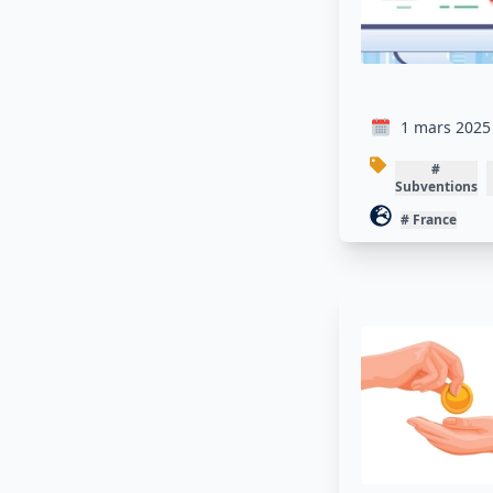
1 mars 2
#
Subventio
#
France