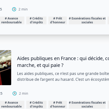
Subventions publiques : comment sont-
attribuées, concrètement ?
Vous avez un projet solide. Vous avez identifié u
publique qui colle parfaitement. Mais comment 
passe, entre le moment où vous déposez le dossi
 2025
2
min
#
Avance
#
Crédits
#
Prêt
#
Exonérations fiscales
#
A
ns
remboursable
d'impôts
d'honneur
et sociales
Aides publiques en France : qui décide,
comment ça marche, et qui paie ?
Les aides publiques, ce n’est pas une grande boî