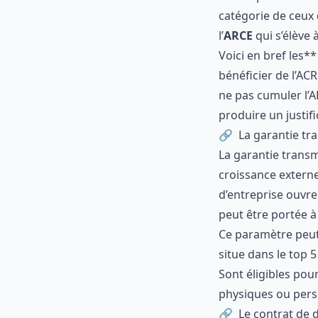
d’entreprise)
L’
ARE
et l’
ARCE
o
la reprise d’un
d’entreprise en
l’appartenance 
jusque dans le 
Voici en bref l
bénéficier de l’
ne pas cumuler
produire un just
La garantie
La
garantie tra
de croissance e
d’entreprise ou
garantie peut ê
Ce paramètre pe