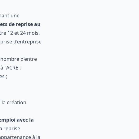
e, liquidation
prenant une
rojets de
uvant aller
 dispositif
grand nombre
spécifiques à
entes ;
ou à la création