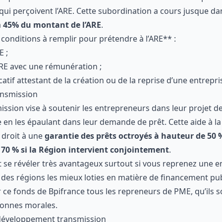
nt pour objectif d’
aider les personnes opérant un retour 
e entreprise
. Ces deux aides sont liées dans le cadre des aid
 ceci que le bénéfice de l’ARCE est fortement conditionné pa
à la catégorie de ceux qui perçoivent l’ARE. Cette subordina
montant de l’
ARCE
qui s’élève à
45% du montant de l’ARE
.
es** conditions à remplir pour prétendre à l’ARE** :
ACRE ;
 l’ARE avec une rémunération ;
ificatif attestant de la création ou de la reprise d’une entre
 transmission
nsmission
vise à soutenir les entrepreneurs dans leur proje
xterne en les épaulant dans leur demande de prêt. Cette aid
vre droit à une
garantie des prêts octroyés à hauteur de 
tre portée à
70 % si la Région intervient conjointement
.
ut se révéler très avantageux surtout si vous reprenez un