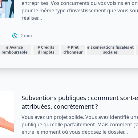
Subventions publiques : peut-on vraime
trouver seul ?
Vous avez entendu parler d’aides publiques pour
entreprises. Vos concurrents ou vos voisins en 
décroché pour le même type d’investissement q
souhaiteriez réaliser...
025
2
min
#
Avance
#
Crédits
#
Prêt
#
Exonérations fiscales
#
A
ns
remboursable
d'impôts
d'honneur
et sociales