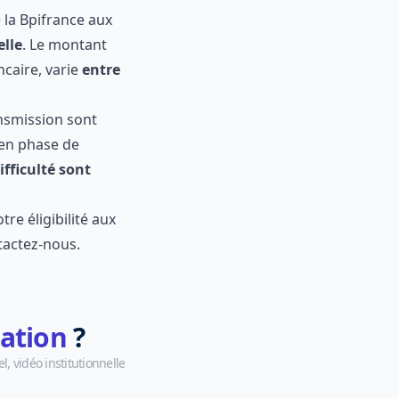
nt public
.
s soient
 de la
 caution
 en complément
transmission
xistante en
reprises en
r votre
 disposition.