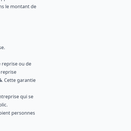
à l’emploi avec
es à la reprise
r
tion a cours
prise.
t de reprise ou
e à la reprise
50 %
. Cette
e entreprise qui