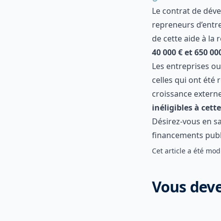
se situe dans le
Sont éligibles 
personnes phys
Le contrat
Le
contrat de 
Bpifrance aux r
personnelle
. L
de l’apport ban
Les entreprise
sont celles qui 
phase de croiss
difficulté sont
Désirez-vous en
éligibilité aux
Contactez-nou
Cet article a été 