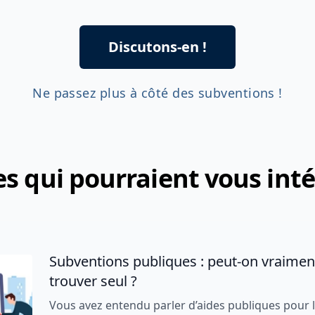
l'export
vez investir dans
Exemple : Salons export, certif. CE
Discutons-en !
Ne passez plus à côté des subventions !
es qui pourraient vous int