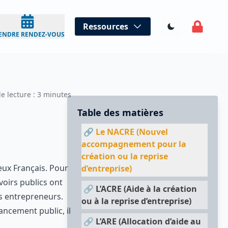
Ressources
ENDRE RENDEZ-VOUS
ecture :
3
minutes
Table des matières
🔗
Le NACRE (Nouvel
accompagnement pour la
création ou la reprise
mbreux Français.
d’entreprise)
 les pouvoirs
🔗
L’ACRE (Aide à la création
estination de ces
ou à la reprise d’entreprise)
🔗
L’ARE (Allocation d’aide au
e financement