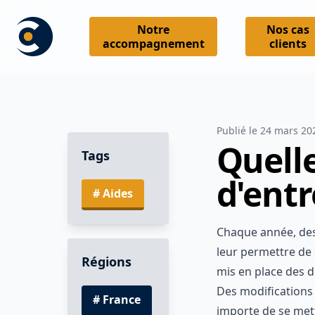
Notre
Nos cas
accompagnement
clients
Publié le
24 mars
Quell
Tags
d'ent
#
Aides
Chaque année, d
Pour leur perme
Régions
publics ont mis 
entrepreneurs.
#
France
Des modificati