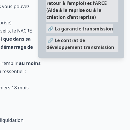
retour à l’emploi) et l’ARCE
(Aide à la reprise ou à la
els vous
création d’entreprise)
🔗
La garantie transmission
reprise)
onseils, le
🔗
Le contrat de
rojet ainsi
développement transmission
e pouce dans
n
prêt à taux
vent remplir
au
s. En voici
) ;
derniers 18