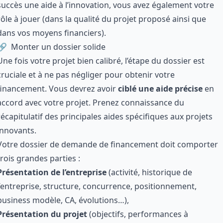
succès une aide à l’innovation, vous avez également votre
rôle à jouer (dans la qualité du projet proposé ainsi que
dans vos moyens financiers).
Monter un dossier solide
Une fois votre projet bien calibré, l’étape du dossier est
cruciale et à ne pas négliger pour obtenir votre
financement. Vous devrez avoir
ciblé une aide précise
en
accord avec votre projet. Prenez connaissance du
récapitulatif des principales aides spécifiques aux projets
innovants
.
Votre dossier de demande de financement doit comporter
trois grandes parties :
Présentation de l’entreprise
(activité, historique de
l’entreprise, structure, concurrence, positionnement,
business modèle, CA, évolutions…),
Présentation du projet
(objectifs, performances à