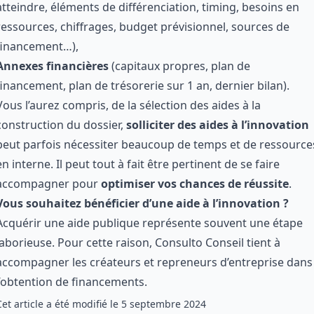
atteindre, éléments de différenciation, timing, besoins en
ressources, chiffrages, budget prévisionnel, sources de
financement…),
Annexes financières
(capitaux propres, plan de
financement, plan de trésorerie sur 1 an, dernier bilan).
Vous l’aurez compris, de la sélection des aides à la
construction du dossier,
solliciter des aides à l’innovation
peut parfois nécessiter beaucoup de temps et de ressource
en interne. Il peut tout à fait être pertinent de se faire
accompagner pour
optimiser vos chances de réussite
.
Vous souhaitez bénéficier d’une aide à l’innovation ?
Acquérir une aide publique représente souvent une étape
laborieuse. Pour cette raison, Consulto Conseil tient à
accompagner les créateurs et repreneurs d’entreprise
dans
l’obtention de financements.
Cet article a été modifié le
5 septembre 2024