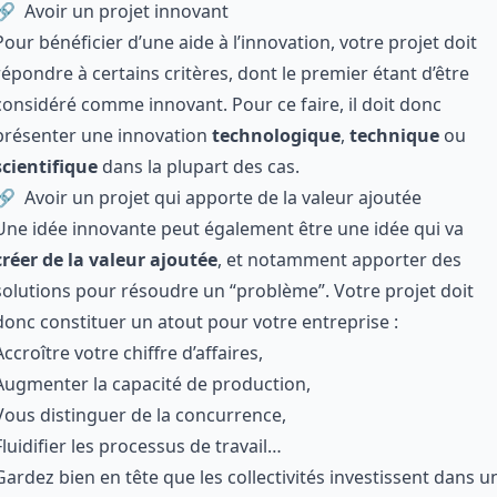
Avoir un projet innovant
Pour bénéficier d’une aide à l’innovation, votre projet doit
répondre à certains critères, dont le premier étant d’être
considéré comme innovant. Pour ce faire, il doit donc
présenter une innovation
technologique
,
technique
ou
scientifique
dans la plupart des cas.
Avoir un projet qui apporte de la valeur ajoutée
Une idée innovante peut également être une idée qui va
créer de la valeur ajoutée
, et notamment apporter des
solutions pour résoudre un “problème”. Votre projet doit
donc constituer un atout pour votre entreprise :
Accroître votre chiffre d’affaires,
Augmenter la capacité de production,
Vous distinguer de la concurrence,
Fluidifier les processus de travail…
Gardez bien en tête que les collectivités investissent dans u